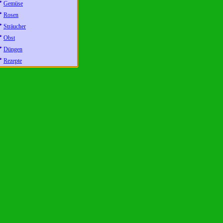
Gemüse
Rosen
Sträucher
Obst
Düngen
Rezepte