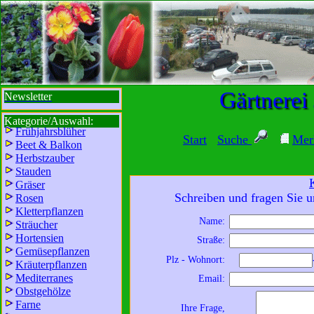
sbi
sb
bi
b
Gärtnerei
Newsletter
Kategorie/Auswahl:
Frühjahrsblüher
Start
Suche
Mer
Beet & Balkon
Herbstzauber
Stauden
Gräser
Schreiben und fragen Sie u
Rosen
Kletterpflanzen
Name:
Sträucher
Wir sind für Sie da:
Hortensien
Straße:
Mo - Fr:
8 - 18 Uhr
Gemüsepflanzen
Plz - Wohnort:
Kräuterpflanzen
Sa:
8 - 13 Uhr
Mediterranes
Email:
und freuen uns auf
Obstgehölze
Ihren Besuch.
Farne
Ihre Frage,