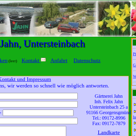
 Jahn, Untersteinbach
Pf
ken
Kontakt
Anfahrt
Datenschutz
(leer)
G
W
Kontakt und Impressum
ns, wir werden so schnell wie möglich antworten.
Gärtnerei Jahn
Inh. Felix Jahn
Untersteinbach 25 a
-
91166 Georgensgmünd
In
Tel.: 09172-8996
Fax: 09172-7879
Landkarte