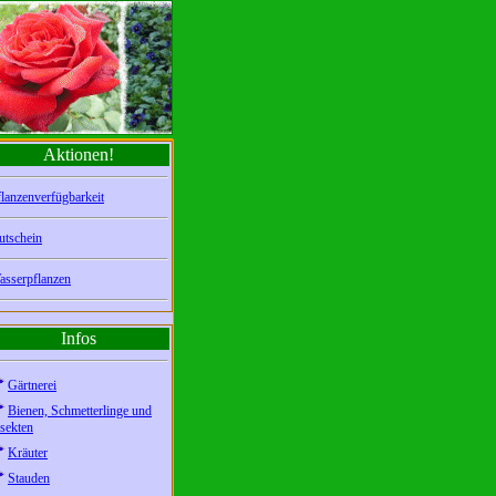
Aktionen!
lanzenverfügbarkeit
utschein
asserpflanzen
Infos
Gärtnerei
Bienen, Schmetterlinge und
sekten
Kräuter
Stauden