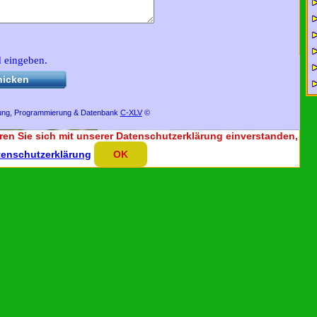
d eingeben.
Besuchen Sie uns auf Facebook und
bekommen Sie weitere
interessante
hicken
Informationen über uns und
unsere Aktivitäten.
ung, Programmierung & Datenbank
C-XL
V
©
ren Sie sich mit unserer Datenschutzerklärung einverstanden,
tenschutzerklärung
OK