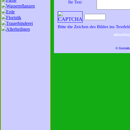
Farne
Ihr Text:
Wasserpflanzen
Erde
Floristik
Trauerbinderei
Bitte die Zeichen des Bildes ins Textfel
Allerheiligen
abschic
© Gestalt