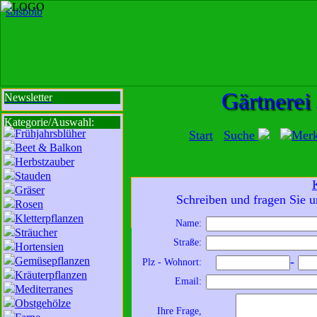
sbi
sb
bi
b
Gärtnerei
Newsletter
Kategorie/Auswahl:
Frühjahrsblüher
Start
Suche
Mer
Beet & Balkon
Herbstzauber
Stauden
Gräser
Mit der Nutzung unserer Dienste erklä
Schreiben und fragen Sie u
Rosen
zur Da
Kletterpflanzen
Name:
Sträucher
Wir sind für Sie da:
Straße:
Hortensien
Mo - Fr:
8 - 18 Uhr
Gemüsepflanzen
-
Plz - Wohnort:
Sa:
8 - 13 Uhr
Kräuterpflanzen
Email:
und freuen uns auf
Mediterranes
Obstgehölze
Ihren Besuch.
Ihre Frage,