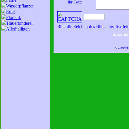
Farne
Ihr Text:
Wasserpflanzen
Erde
Floristik
Trauerbinderei
Bitte die Zeichen des Bildes ins Textfel
Allerheiligen
abschic
© Gestalt