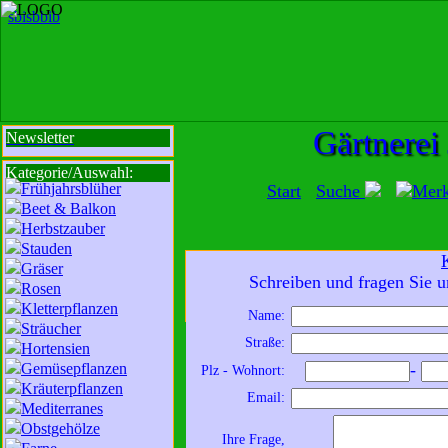
sbi
sb
bi
b
Gärtnerei
Newsletter
Kategorie/Auswahl:
Frühjahrsblüher
Start
Suche
Mer
Beet & Balkon
Herbstzauber
Stauden
Gräser
Mit der Nutzung unserer Dienste erklä
Schreiben und fragen Sie u
Rosen
zur Da
Kletterpflanzen
Name:
Sträucher
Wir sind für Sie da:
Straße:
Hortensien
Mo - Fr:
8 - 18 Uhr
Gemüsepflanzen
-
Plz - Wohnort:
Sa:
8 - 13 Uhr
Kräuterpflanzen
Email:
und freuen uns auf
Mediterranes
Obstgehölze
Ihren Besuch.
Ihre Frage,