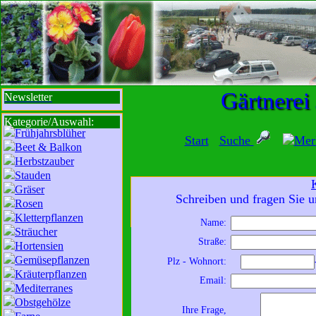
sbi
sb
bi
b
Gärtnerei
Newsletter
Kategorie/Auswahl:
Frühjahrsblüher
Start
Suche
Mer
Beet & Balkon
Herbstzauber
Stauden
Gräser
Mit der Nutzung unserer Dienste erklä
Schreiben und fragen Sie u
Rosen
zur Da
Kletterpflanzen
Name:
Sträucher
Wir sind für Sie da:
Straße:
Hortensien
Mo - Fr:
8 - 18 Uhr
Gemüsepflanzen
Plz - Wohnort:
Sa:
8 - 13 Uhr
Kräuterpflanzen
Email:
und freuen uns auf
Mediterranes
Obstgehölze
Ihren Besuch.
Ihre Frage,