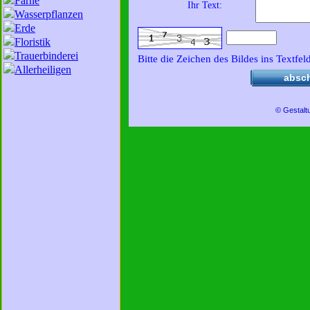
Farne
Ihr Text:
Wasserpflanzen
Erde
Floristik
Trauerbinderei
Bitte die Zeichen des Bildes ins Textfel
Allerheiligen
absc
© Gestalt